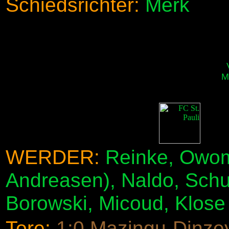
Schiedsrichter:
Merk
M
WERDER:
Reinke, Owomo
Andreasen), Naldo, Schu
Borowski, Micoud, Klose 
Tore:
1:0 Mazingu-Dinzey