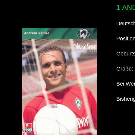
1 AN
Deutsc
Position
Geburt
Größe:
Bei Wer
Bisheri